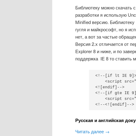
Библиотеку можно скачать с
разработки я использую Unc
Minified версию. Библиотеку 
гугля и майкрософт, но я и
нет, а вот за частые обращен
Версия 2.х отличается от пе
Explorer 8 и ниже, и по зав
поддержка IE 8 то ставить м
<!--[if lt IE 9]>
    <script src="
<![endif]-->

<!--[if gte IE 9]
    <script src="
<!--<![endif]-->
Русская и английская доку
Читать далее
→