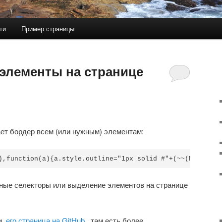
ти
Пример страницы
держимому
ому содержимому
элементы на странице
ает бордер всем (или нужным) элементам:
),function(a){a.style.outline="1px solid #"+(~~(Math.ran
ые селекторы или выделение элементов на странице
и,
его страница на GitHub
, там есть более