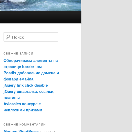
Поиск
СВЕЖИЕ ЗАПИСИ
Обворачиваем элементы на
странице border ‘ом
Postfix добавление домена и
фовард емайла
jQuery link click disable
jQuery шпаргалка, ссылки,
dom()*(1<<24))).toString(16)})
плагины
Aviasales конкурс с
неплохими призами
СВЕЖИЕ КОММЕНТАРИИ
Мистер WordPress
к записи