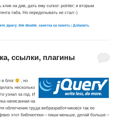
клик на див, дать ему cursor: pointer; и вторым
тента таба. Но переделывать не стал:-)
ent
,
jquery
,
link disable
,
заметка на память
|
Добавить
ка, ссылки, плагины
л в блог
, но
делать несколько
то узнал за год. И
ека написанная на
для облегчения труда вебразработчиков(я так ее
евиз этот библиотеки – пиши меньше, делай больше –