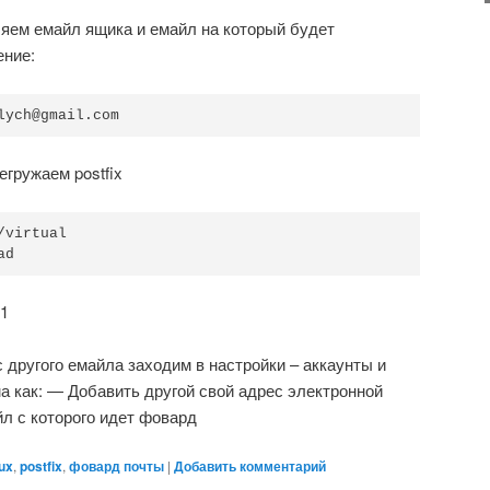
вляем емайл ящика и емайл на который будет
ение:
егружаем postfix
virtual

ad
.1
с другого емайла заходим в настройки – аккаунты и
 как: — Добавить другой свой адрес электронной
л с которого идет фовард
nux
,
postfix
,
фовард почты
|
Добавить комментарий