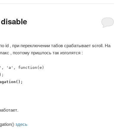
 disable
о id , при переключении табов срабатывает scroll. На
акс , поэтому пришлось так изголятся :
', 'a', function(e)
);
agation();
работает.
gation()
здесь