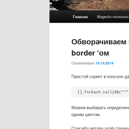
Главное меню
Главная
Magento полезнос
Перейти к основному со
Перейти к дополнительн
Обворачиваем 
border ‘ом
Опубликовано
14.10.2014
Простой скрипт в консоле д
[].forEach.call($$("*"
Можем выбирать определенн
одним цветом.
Спасибо автору этой строчк