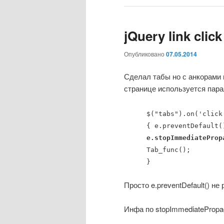
jQuery link click
Опубликовано
07.05.2014
Сделал табы но с анкорами п
странице используется парал
$("tabs").on('click
{ e.preventDefault(
e.stopImmediateProp
Tab_func();
}
Просто e.preventDefault() не 
Инфа по stopImmediatePropa