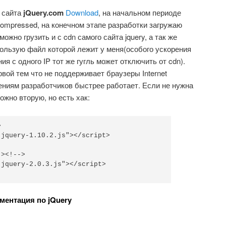
 сайта
jQuery.com
Download
, на начальном периоде
ompressed, на конечном этапе разработки загружаю
можно грузить и с cdn самого сайта jquery, а так же
спользую файл которой лежит у меня(особого ускорения
ия с одного IP тот же гугль может отключить от cdn).
рвой тем что не поддерживает браузеры Internet
ерениям разработчиков быстрее работает. Если не нужна
ожно вторую, но есть хак:


jquery-1.10.2.js"></script>

><!-->

jquery-2.0.3.js"></script>

ментация по jQuery